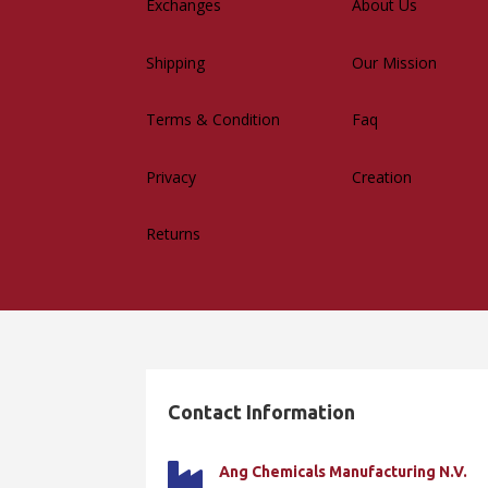
Exchanges
About Us
Shipping
Our Mission
Terms & Condition
Faq
Privacy
Creation
Returns
Contact Information

Ang Chemicals Manufacturing N.V.