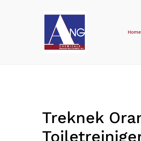
Home
Treknek Ora
Toiletreinige