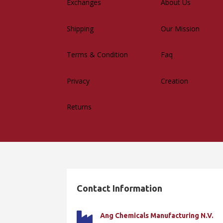
Exchanges
About Us
Shipping
Our Mission
Terms & Condition
Faq
Privacy
Creation
Returns
Contact Information

Ang Chemicals Manufacturing N.V.